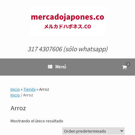
Saltar
al
contenido
317 4307606 (sólo whatsapp)
0
Ver
Menú
el
carrit
de
comp
Inicio
»
Tienda
»
Arroz
Inicio
/ Arroz
Arroz
Mostrando el único resultado