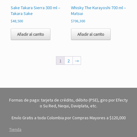
Sake Takara Sierra 300 ml –
Whisky The Kurayoshi 700 ml –
Takara Sake
Matsui
$
48,500
$
706,300
Añadir al carrito
Añadir al carrito
1
2
→
Formas de pago: tarjeta de crédito, débito (PSE), giro por Efecty
o Su Red, Nequi, Daviplata, etc.
Envío Gratis a toda Colombia por Compras Mayores a $120,000
Tienda