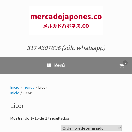
Saltar
al
contenido
317 4307606 (sólo whatsapp)
0
Ver
Menú
el
carrit
de
comp
Inicio
»
Tienda
»
Licor
Inicio
/ Licor
Licor
Mostrando 1–16 de 17 resultados