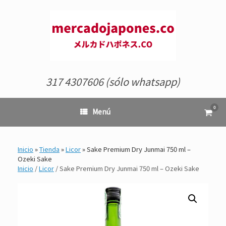
Saltar
al
contenido
317 4307606 (sólo whatsapp)
0
Ver
Menú
el
carrit
de
comp
Inicio
»
Tienda
»
Licor
»
Sake Premium Dry Junmai 750 ml –
Ozeki Sake
Inicio
/
Licor
/ Sake Premium Dry Junmai 750 ml – Ozeki Sake