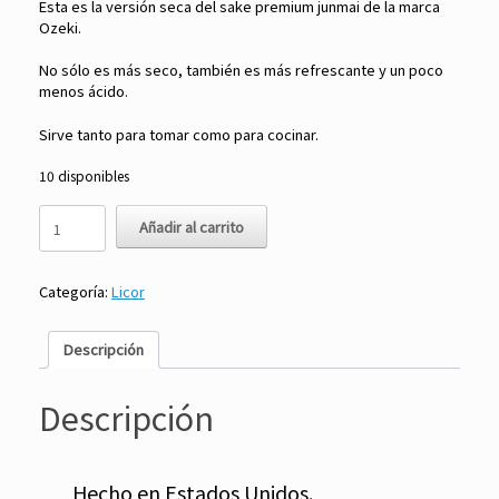
Esta es la versión seca del sake premium junmai de la marca
Ozeki.
No sólo es más seco, también es más refrescante y un poco
menos ácido.
Sirve tanto para tomar como para cocinar.
10 disponibles
Sake
Añadir al carrito
Premium
Dry
Junmai
Categoría:
Licor
750
ml
-
Descripción
Ozeki
Sake
cantidad
Descripción
Hecho en Estados Unidos.