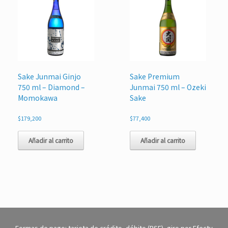
Sake Junmai Ginjo
Sake Premium
750 ml – Diamond –
Junmai 750 ml – Ozeki
Momokawa
Sake
$
179,200
$
77,400
Añadir al carrito
Añadir al carrito
Formas de pago: tarjeta de crédito, débito (PSE), giro por Efecty