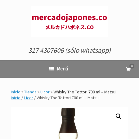
Saltar
al
contenido
317 4307606 (sólo whatsapp)
0
Ver
Menú
el
carrit
de
comp
Inicio
»
Tienda
»
Licor
»
Whisky The Tottori 700 ml – Matsui
Inicio
/
Licor
/ Whisky The Tottori 700 ml – Matsui