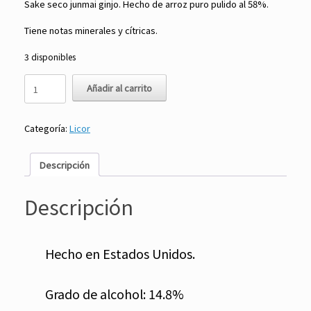
Sake seco junmai ginjo. Hecho de arroz puro pulido al 58%.
Tiene notas minerales y cítricas.
3 disponibles
Sake
Añadir al carrito
Junmai
Ginjo
750
Categoría:
Licor
ml
-
Silver
Descripción
-
Momokawa
cantidad
Descripción
Hecho en Estados Unidos.
Grado de alcohol: 14.8%