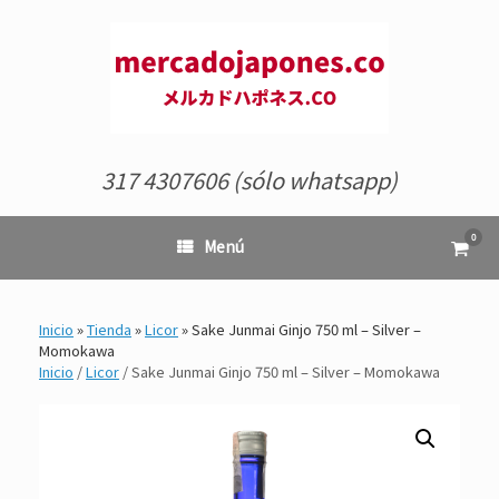
Saltar
al
contenido
317 4307606 (sólo whatsapp)
0
Ver
Menú
el
carrit
de
comp
Inicio
»
Tienda
»
Licor
»
Sake Junmai Ginjo 750 ml – Silver –
Momokawa
Inicio
/
Licor
/ Sake Junmai Ginjo 750 ml – Silver – Momokawa