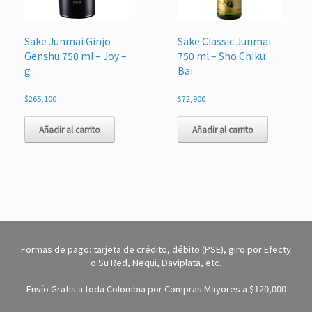
Sake Junmai Ginjo
Sake Classic Junmai
Genshu 750 ml – Joy –
750 ml – Sho Chiku
g
Bai
$
265,100
$
72,900
Añadir al carrito
Añadir al carrito
Formas de pago: tarjeta de crédito, débito (PSE), giro por Efecty
o Su Red, Nequi, Daviplata, etc.
Envío Gratis a toda Colombia por Compras Mayores a $120,000