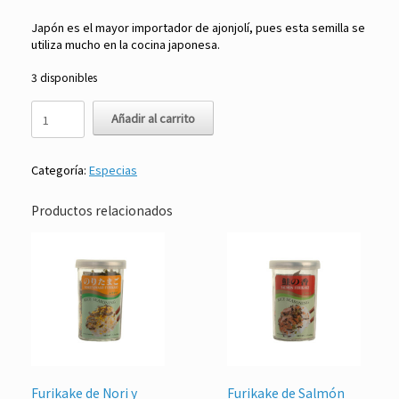
Japón es el mayor importador de ajonjolí, pues esta semilla se
utiliza mucho en la cocina japonesa.
3 disponibles
Ajonjolí
Añadir al carrito
Blanco
500
gr
Categoría:
Especias
cantidad
Productos relacionados
Furikake de Nori y
Furikake de Salmón