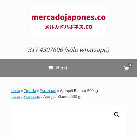
Saltar
al
contenido
317 4307606 (sólo whatsapp)
0
Ver
Menú
el
carrit
de
comp
Inicio
»
Tienda
»
Especias
»
Ajonjolí Blanco 500 gr
Inicio
/
Especias
/ Ajonjolí Blanco 500 gr