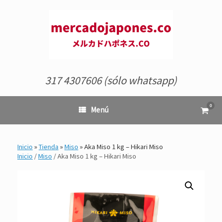
Saltar
al
contenido
317 4307606 (sólo whatsapp)
0
Ver
Menú
el
carrit
de
comp
Inicio
»
Tienda
»
Miso
»
Aka Miso 1 kg – Hikari Miso
Inicio
/
Miso
/ Aka Miso 1 kg – Hikari Miso