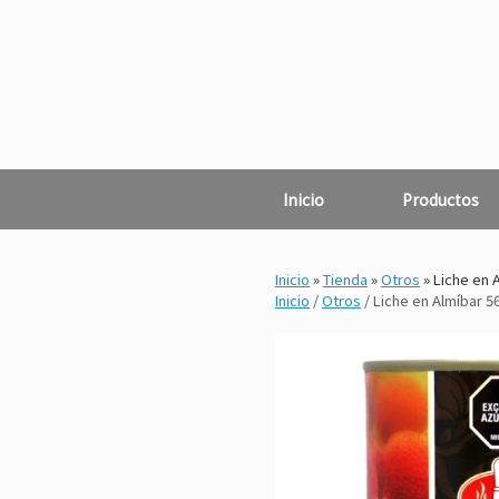
Saltar
al
contenido
Inicio
Productos
Inicio
»
Tienda
»
Otros
»
Liche en A
Inicio
/
Otros
/ Liche en Almíbar 5