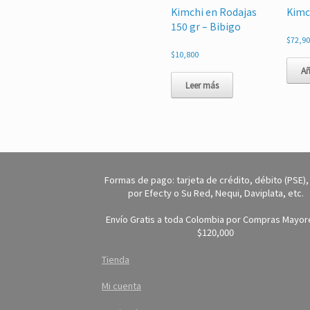
Kimchi en Rodajas
Kimc
150 gr – Bibigo
$
72,9
$
10,800
Añ
Leer más
Formas de pago: tarjeta de crédito, débito (PSE),
por Efecty o Su Red, Nequi, Daviplata, etc.
Envío Gratis a toda Colombia por Compras Mayor
$120,000
Tienda
Mi cuenta