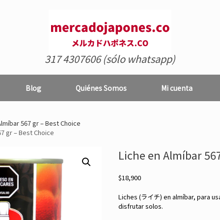
317 4307606 (sólo whatsapp)
Blog
Quiénes Somos
Mi cuenta
lmíbar 567 gr – Best Choice
67 gr – Best Choice
Liche en Almíbar 567
$
18,900
Liches (ライチ) en almíbar, para usa
disfrutar solos.