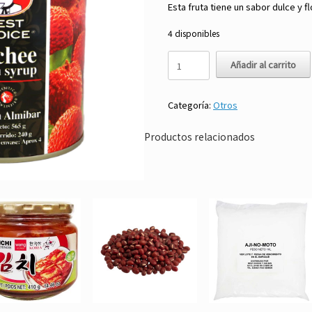
Esta fruta tiene un sabor dulce y fl
4 disponibles
Liche
Añadir al carrito
en
Almíbar
567
Categoría:
Otros
gr
-
Productos relacionados
Best
Choice
cantidad