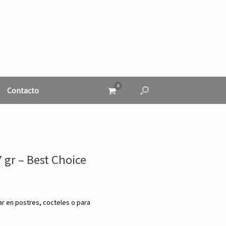
0
Ver
Contacto
el
carrito
de
compra
 gr – Best Choice
r en postres, cocteles o para