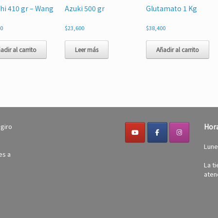
hi 410 gr – Wang
Azuki 500 gr
Glutamato 1 Kg
00
$
23,600
$
38,400
adir al carrito
Leer más
Añadir al carrito
 giro
Hora
Lune
es a
La t
atenc