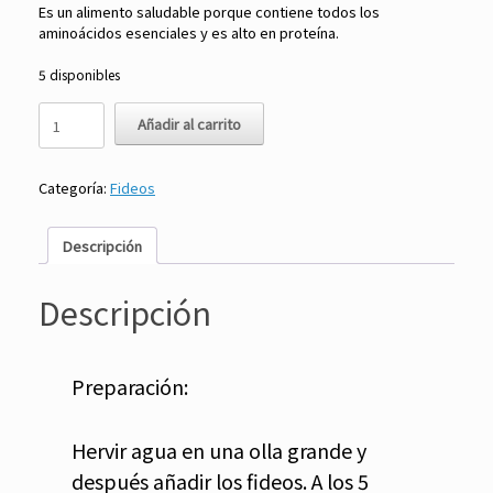
Es un alimento saludable porque contiene todos los
aminoácidos esenciales y es alto en proteína.
5 disponibles
Soba
Añadir al carrito
300
gr
-
Categoría:
Fideos
Green
Label
cantidad
Descripción
Descripción
Preparación:
Hervir agua en una olla grande y
después añadir los fideos. A los 5