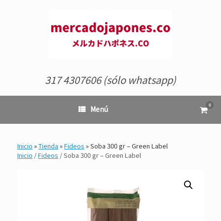
Saltar
al
contenido
317 4307606 (sólo whatsapp)
0
Ver
Menú
el
carrit
de
comp
Inicio
»
Tienda
»
Fideos
»
Soba 300 gr – Green Label
Inicio
/
Fideos
/ Soba 300 gr – Green Label