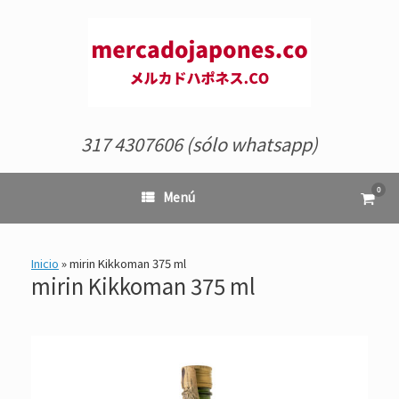
Saltar
al
contenido
317 4307606 (sólo whatsapp)
0
Ver
Menú
el
carrit
de
comp
Inicio
»
mirin Kikkoman 375 ml
mirin Kikkoman 375 ml