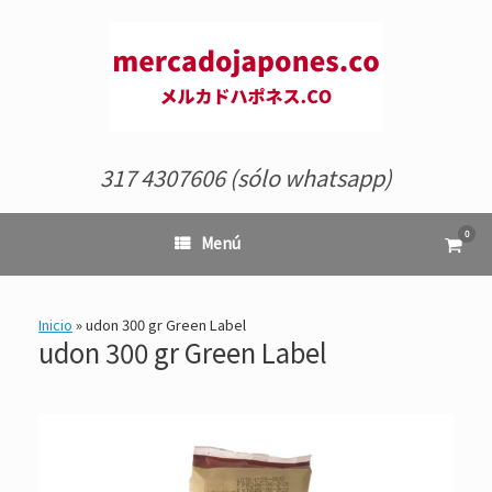
Saltar
al
contenido
317 4307606 (sólo whatsapp)
0
Ver
Menú
el
carrit
de
comp
Inicio
»
udon 300 gr Green Label
udon 300 gr Green Label