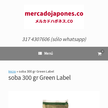
Saltar
al
contenido
317 4307606 (sólo whatsapp)
0
Ver
Menú
el
carrit
de
comp
Inicio
»
soba 300 gr Green Label
soba 300 gr Green Label