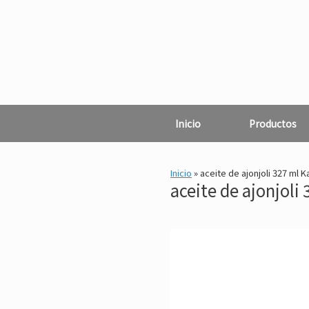
Saltar
al
contenido
Inicio
Productos
Inicio
»
aceite de ajonjoli 327 ml 
aceite de ajonjoli