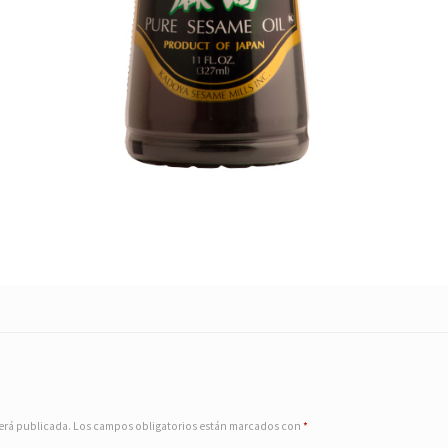
erá publicada.
Los campos obligatorios están marcados con
*