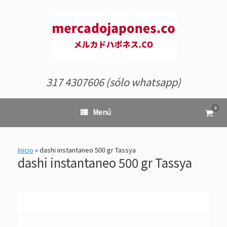
Saltar
al
contenido
317 4307606 (sólo whatsapp)
0
Ver
Menú
el
carrit
de
comp
Inicio
»
dashi instantaneo 500 gr Tassya
dashi instantaneo 500 gr Tassya