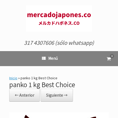
Saltar
al
contenido
317 4307606 (sólo whatsapp)
0
Ver
Menú
el
carrit
de
comp
Inicio
»
panko 1 kg Best Choice
panko 1 kg Best Choice
← Anterior
Siguiente →