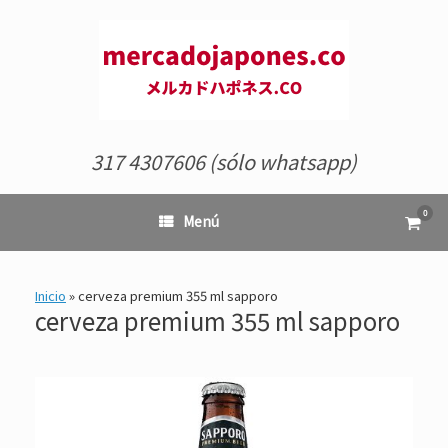
Saltar
al
contenido
317 4307606 (sólo whatsapp)
0
Ver
Menú
el
carrit
de
comp
Inicio
»
cerveza premium 355 ml sapporo
cerveza premium 355 ml sapporo