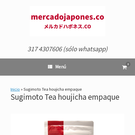
Saltar
al
contenido
317 4307606 (sólo whatsapp)
0
Ver
Menú
el
carrit
de
comp
Inicio
»
Sugimoto Tea houjicha empaque
Sugimoto Tea houjicha empaque