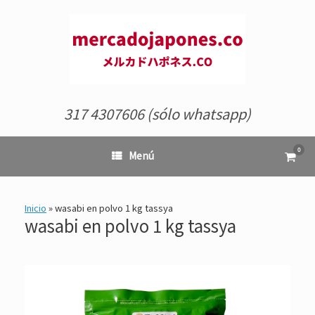
Saltar
al
contenido
317 4307606 (sólo whatsapp)
0
Ver
Menú
el
carrit
de
comp
Inicio
»
wasabi en polvo 1 kg tassya
wasabi en polvo 1 kg tassya