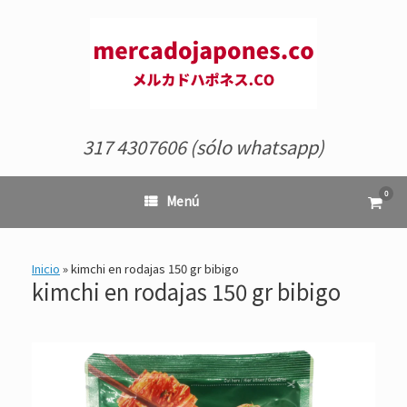
Saltar
al
contenido
317 4307606 (sólo whatsapp)
0
Ver
Menú
el
carrit
de
comp
Inicio
»
kimchi en rodajas 150 gr bibigo
kimchi en rodajas 150 gr bibigo