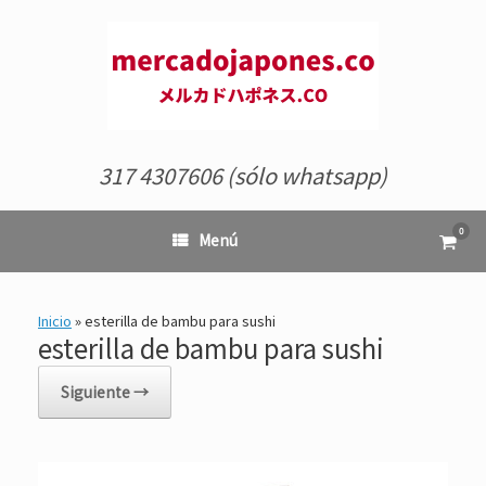
Saltar
al
contenido
317 4307606 (sólo whatsapp)
0
Ver
Menú
el
carrit
de
comp
Inicio
»
esterilla de bambu para sushi
esterilla de bambu para sushi
Siguiente →