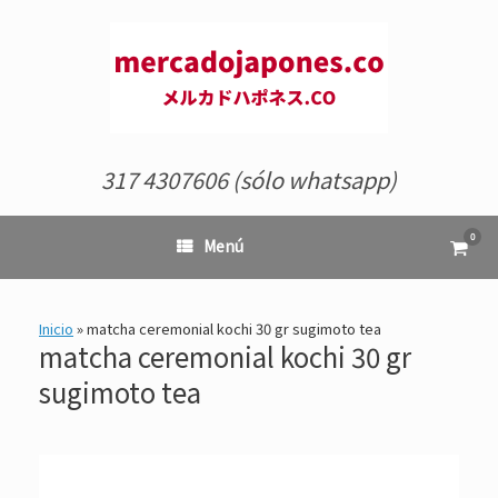
Saltar
al
contenido
317 4307606 (sólo whatsapp)
0
Ver
Menú
el
carrit
de
comp
Inicio
»
matcha ceremonial kochi 30 gr sugimoto tea
matcha ceremonial kochi 30 gr
sugimoto tea