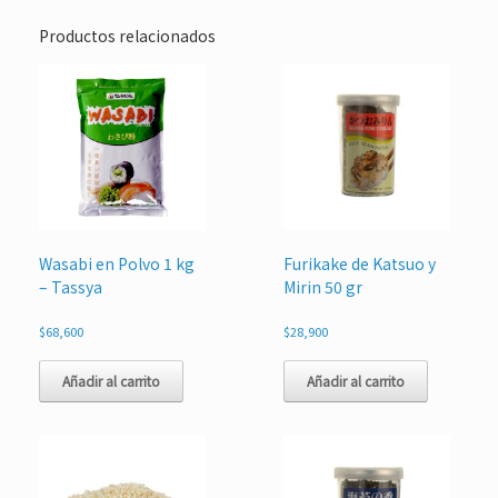
Productos relacionados
Wasabi en Polvo 1 kg
Furikake de Katsuo y
– Tassya
Mirin 50 gr
$
68,600
$
28,900
Añadir al carrito
Añadir al carrito