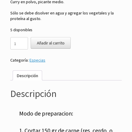
Curry en polvo, picante medio.
Sólo se debe disolver en agua y agregar los vegetales y la
proteína al gusto.
5 disponibles
Curry
Añadir al carrito
en
Polvo
Picante
Categoría:
Especias
Medio
100
gr
Descripción
-
Otoki
cantidad
Descripción
Modo de preparacion:
1. Cortar 150 gr de carne (res, cerdo, o