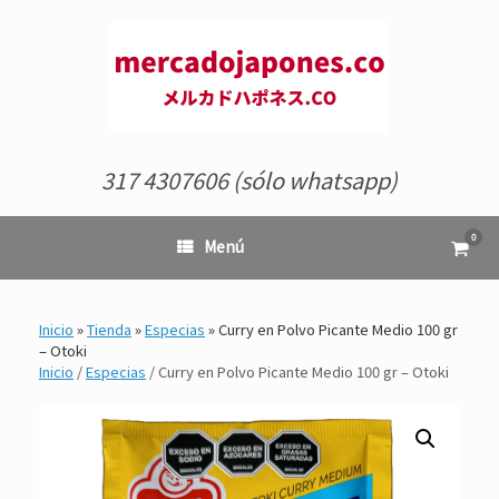
Saltar
al
contenido
317 4307606 (sólo whatsapp)
0
Ver
Menú
el
carrit
de
comp
Inicio
»
Tienda
»
Especias
»
Curry en Polvo Picante Medio 100 gr
– Otoki
Inicio
/
Especias
/ Curry en Polvo Picante Medio 100 gr – Otoki