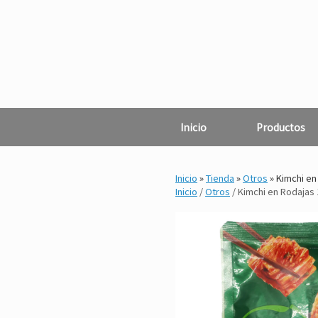
Saltar
al
contenido
Inicio
Productos
Inicio
»
Tienda
»
Otros
»
Kimchi en 
Inicio
/
Otros
/ Kimchi en Rodajas 