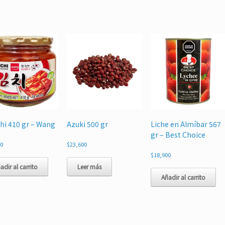
hi 410 gr – Wang
Azuki 500 gr
Liche en Almíbar 567
gr – Best Choice
00
$
23,600
$
18,900
adir al carrito
Leer más
Añadir al carrito