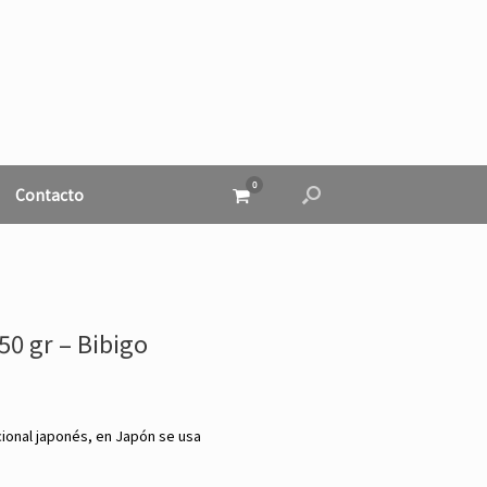
0
Ver
Contacto
el
carrito
de
compra
50 gr – Bibigo
cional japonés, en Japón se usa