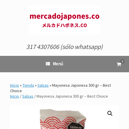
Saltar
al
contenido
317 4307606 (sólo whatsapp)
0
Ver
Menú
el
carrit
de
comp
Inicio
»
Tienda
»
Salsas
»
Mayonesa Japonesa 300 gr – Best
Choice
Inicio
/
Salsas
/ Mayonesa Japonesa 300 gr – Best Choice