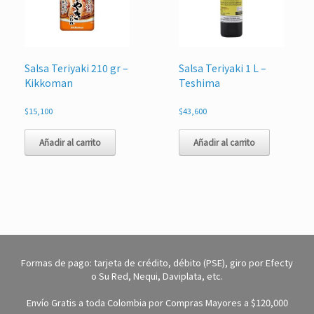
Salsa Teriyaki 210 gr –
Salsa Teriyaki 1 L –
Kikkoman
Teshima
$
15,100
$
43,600
Añadir al carrito
Añadir al carrito
Formas de pago: tarjeta de crédito, débito (PSE), giro por Efecty
o Su Red, Nequi, Daviplata, etc.
Envío Gratis a toda Colombia por Compras Mayores a $120,000