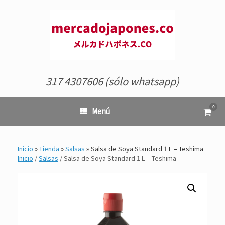
Saltar
al
contenido
317 4307606 (sólo whatsapp)
0
Ver
Menú
el
carrit
de
comp
Inicio
»
Tienda
»
Salsas
»
Salsa de Soya Standard 1 L – Teshima
Inicio
/
Salsas
/ Salsa de Soya Standard 1 L – Teshima