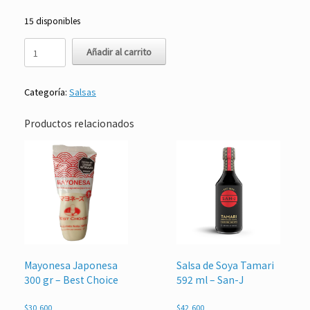
15 disponibles
Salsa
Añadir al carrito
de
Soya
Standard
Categoría:
Salsas
1
L
–
Productos relacionados
Teshima
cantidad
Mayonesa Japonesa
Salsa de Soya Tamari
300 gr – Best Choice
592 ml – San-J
$
30,600
$
42,600