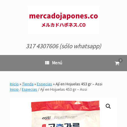
Saltar
al
contenido
317 4307606 (sólo whatsapp)
0
Ver
Menú
el
carrit
de
comp
Inicio
»
Tienda
»
Especias
»
Ají en Hojuelas 453 gr – Assi
Inicio
/
Especias
/ Ají en Hojuelas 453 gr – Assi