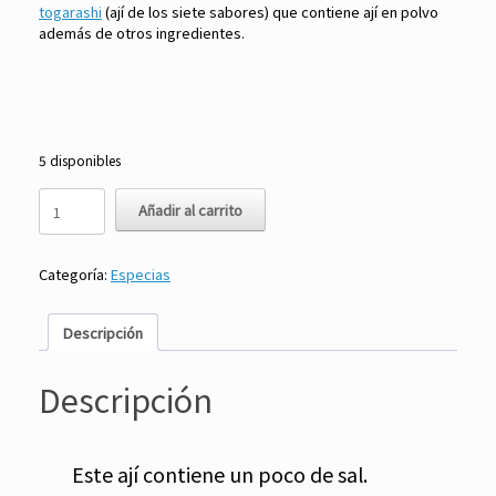
togarashi
(ají de los siete sabores) que contiene ají en polvo
además de otros ingredientes.
5 disponibles
Ají
Añadir al carrito
en
Hojuelas
453
Categoría:
Especias
gr
-
Assi
Descripción
cantidad
Descripción
Este ají contiene un poco de sal.