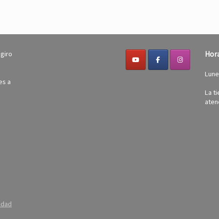
 giro
Hora
Lune
es a
La t
atenc
idad