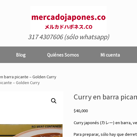
317 4307606 (sólo whatsapp)
Blog
Quiénes Somos
Mi cuenta
n barra picante – Golden Curry
picante – Golden Curry
Curry en barra pica
$
40,000
Curry japonés (カレー) en barra, ve
Para preparar, sólo hay que derreti