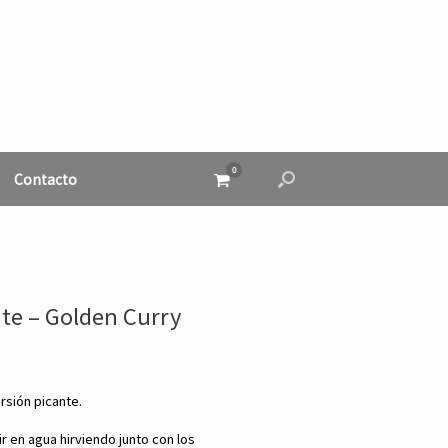
0
Ver
Contacto
el
carrito
de
compra
nte – Golden Curry
rsión picante.
r en agua hirviendo junto con los