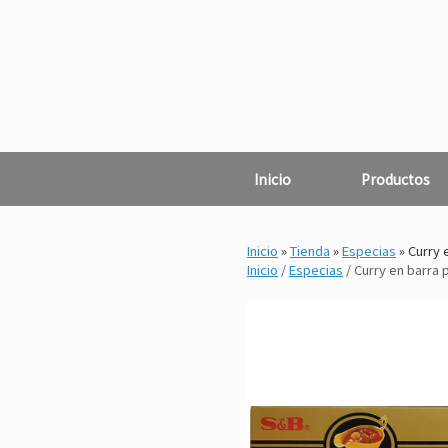
Saltar
al
contenido
Inicio
Productos
Inicio
»
Tienda
»
Especias
»
Curry e
Inicio
/
Especias
/ Curry en barra 