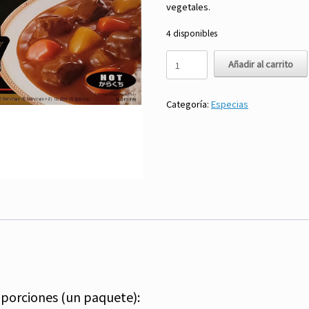
vegetales.
4 disponibles
Curry
Añadir al carrito
en
barra
picante
Categoría:
Especias
-
Golden
Curry
cantidad
 porciones (un paquete):