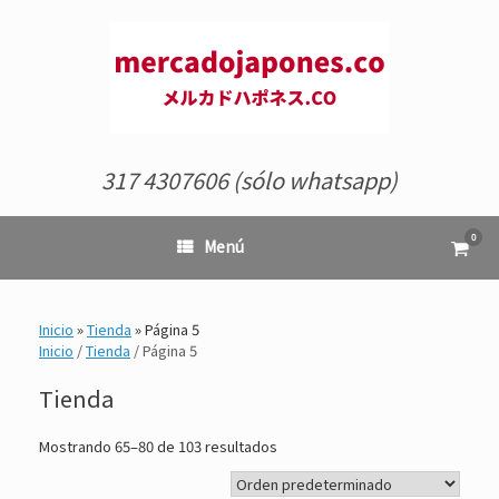
Saltar
al
contenido
317 4307606 (sólo whatsapp)
0
Ver
Menú
el
carrit
de
comp
Inicio
»
Tienda
»
Página 5
Inicio
/
Tienda
/ Página 5
Tienda
Mostrando 65–80 de 103 resultados